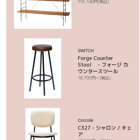
通
195,140
円
(税込)
常
価
格
Forge
Counter
SWITCH
Stool
Forge Counter
Stool - フォージ カ
ウンタースツール
通
18,700円〜
(税込)
常
価
格
C327
Coccole
C327 - シャロン / チェ
ア