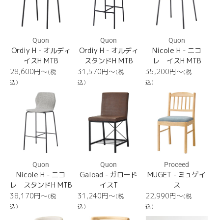
Quon
Quon
Quon
Ordiy H - オルディ
Ordiy H - オルディ
Nicole H - 二コ
イスH MTB
スタンドH MTB
レ イスH MTB
通
通
通
28,600円〜
31,570円〜
35,200円〜
(税
(税
(税
常
常
常
込)
込)
込)
価
価
価
Nicole
Gaload
MUGET
格
格
格
H
Quon
Quon
Proceed
Nicole H - 二コ
Gaload - ガロード
MUGET - ミュゲイ
レ スタンドH MTB
イスT
ス
通
通
通
38,170円〜
31,240円〜
22,990円〜
(税
(税
(税
常
常
常
込)
込)
込)
価
価
価