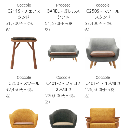
Coccole
Proceed
coccole
C211S - チェアス
GAREL - ガレルス
C250S - スツール
タンド
タンド
スタンド
通
通
通
51,700円〜
51,370円〜
37,400円〜
(税
(税
(税
常
常
常
込)
込)
込)
価
価
価
C250
C401-
C401-
格
格
格
2
1
Coccole
Coccole
Coccole
C250 - スツール
C401-2 - フィコ /
C401-1 - １人掛け
通
２人掛け
通
32,450円〜
126,500円〜
(税
(税
常
常
通
220,000円〜
込)
(税
込)
価
価
常
込)
格
格
価
C301B
C301A
C431-
格
1