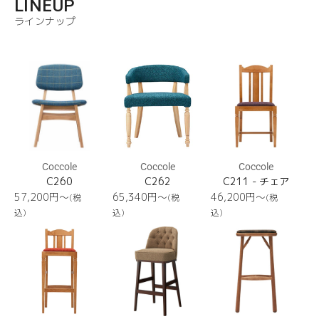
LINEUP
ラインナップ
C260
C262
C211
Coccole
Coccole
Coccole
C260
C262
C211 - チェア
通
通
通
57,200円〜
65,340円〜
46,200円〜
(税
(税
(税
常
常
常
込)
込)
込)
価
価
価
C211S
GAREL
C250S
格
格
格