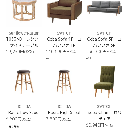
1P
3P
SunflowerRattan
SWITCH
SWITCH
T033ND - ラタン
Coba Sofa 1P - コ
Coba Sofa 3P - コ
サイドテーブル
バソファ 1P
バソファ 3P
通
通
通
19,250
円
140,690円〜
256,300円〜
(税込)
(税
(税
常
常
常
込)
込)
価
価
価
Rasic
Rasic
Seba
格
格
格
Low
High
Chair
Stool
Stool
ICHIBA
ICHIBA
SWITCH
Rasic Low Stool
Rasic High Stool
Seba Chair - セバ
通
通
チェア
6,600
円
7,800
円
(税込)
(税込)
常
常
通
60,940円〜
(税
売り切れ
価
価
常