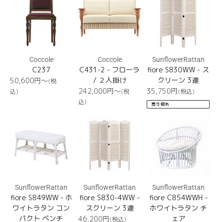
2
S830WW
Coccole
Coccole
SunflowerRattan
C237
C431-2 - フローラ
fiore S830WW - ス
通
/ ２人掛け
クリーン 3連
50,600円〜
(税
常
通
通
242,000円〜
35,750
円
込)
(税
(税込)
価
常
常
込)
売り切れ
格
価
価
fiore
fiore
格
fiore
格
S849WW
S830-
C854WWH
4WW
SunflowerRattan
SunflowerRattan
SunflowerRattan
fiore S849WW - ホ
fiore S830-4WW -
fiore C854WWH -
ワイトラタン コン
スクリーン 3連
ホワイトラタン チ
パクト ベンチ
通
ェア
46,200
円
(税込)