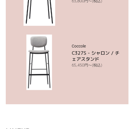
通
63,800円〜
(税込)
常
価
格
C327S
Coccole
C327S - シャロン / チ
ェアスタンド
通
65,450円〜
(税込)
常
価
格