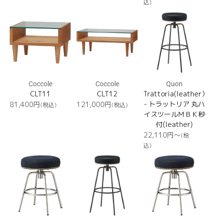
常
込)
格
格
価
CLT11
CLT12
Trattoria(leather）
格
Coccole
Coccole
Quon
CLT11
CLT12
Trattoria(leather）
通
通
- トラットリア 丸ハ
81,400
円
121,000
円
(税込)
(税込)
常
常
イスツールＭＢＫ秒
価
価
付(leather)
格
格
通
22,110円〜
(税
常
込)
価
Trattoria(leather）
Trattoria(fabric)
Trattoria(fabric)
格