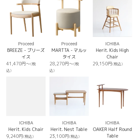
BREEZE
MARTTA
Herit.
格
格
格
Kids
High
Chair
Proceed
Proceed
ICHIBA
BREEZE - ブリーズ
MARTTA - マルッ
Herit. Kids High
イス
タイス
Chair
通
通
通
41,470円〜
28,270円〜
29,150
円
(税
(税
(税込)
常
常
常
込)
込)
価
価
価
Herit.
Herit.
OAKER
格
格
格
Kids
Nest
Half
Chair
Table
Round
Table
ICHIBA
ICHIBA
ICHIBA
Herit. Kids Chair
Herit. Nest Table
OAKER Half Round
通
通
Table
9,240
円
23,100
円
(税込)
(税込)