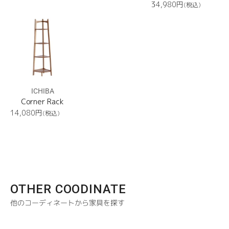
常
常
通
34,980
円
(税込)
価
価
常
Corner
格
格
価
Rack
格
ICHIBA
Corner Rack
通
14,080
円
(税込)
常
価
格
OTHER COODINATE
他のコーディネートから家具を探す