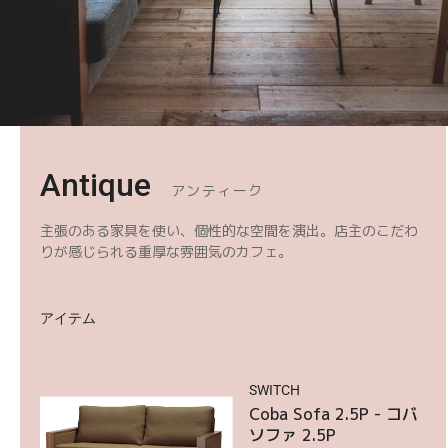
コ
Antique
アンティーク
レ
主張のある家具を使い、個性的な空間を演出。店主のこだわ
ク
りが感じられる重厚な雰囲気のカフェ。
シ
アイテム
ョ
Coba
ン
Sofa
SWITCH
:
2.5P
Coba Sofa 2.5P - コバ
ソファ 2.5P