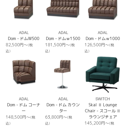
格
格
ADAL
ADAL
ADAL
Dom - ドムW500
Dom - ドムｗ1500
Dom - ドムｗ1000
通
通
通
82,500円〜
181,500円〜
126,500円〜
(税
(税
(税
常
常
常
込)
込)
込)
価
価
価
Dom
Dom
Skal
格
格
格
Ⅱ
Lounge
Chair
ADAL
ADAL
SWITCH
Dom - ドム コーナ
Dom - ドム カウン
Skal Ⅱ Lounge
ー
ター
Chair - スコール Ⅱ
通
通
ラウンジチェア
148,500円〜
63,800円〜
(税
(税
常
常
通
145,200円〜
込)
込)
(税
価
価