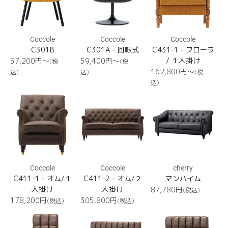
Coccole
Coccole
Coccole
C301B
C301A - 回転式
C431-1 - フローラ
通
通
/ １人掛け
57,200円〜
59,400円〜
(税
(税
常
常
通
162,800円〜
込)
込)
(税
価
価
常
込)
格
格
価
C411-
C411-
マ
格
1
2
ン
ハ
イ
ム
Coccole
Coccole
cherry
C411-1 - オム/１
C411-2 - オム/２
マンハイム
人掛け
人掛け
通
87,780
円
(税込)
常
通
通
178,200
円
305,800
円
(税込)
(税込)
価
常
常
Dom
Dom
Dom
格
価
価