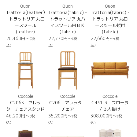
Quon
Quon
Quon
Trattoria(leather）
Trattoria(fabric) -
Trattoria(fabric) -
- トラットリア 丸ロ
トラットリア 丸ハ
トラットリア 丸ロ
ースツール
イスツールＭＢＫ
ースツール鋲付
(leather)
(fabric)
(fabric)
通
通
通
20,460円〜
22,770円〜
22,660円〜
(税
(税
(税
常
常
常
込)
込)
込)
価
価
価
C206S
C206
C431-
格
格
格
3
Coccole
Coccole
Coccole
C206S - アレッ
C206 - アレッタ
C431-3 - フローラ
タ チェアスタンド
チェア
/ ３人掛け
通
通
通
46,200円〜
35,200円〜
308,000円〜
(税
(税
(税
常
常
常
込)
込)
込)
価
価
価
C237
C431-
fiore
格
格
格