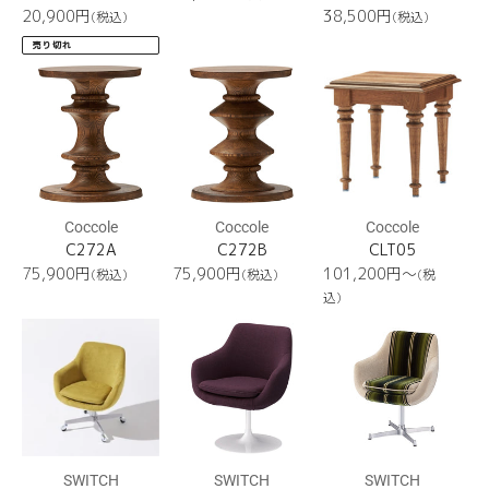
常
通
通
20,900
円
38,500
円
(税込)
(税込)
価
常
常
売り切れ
格
価
価
C272A
格
C272B
CLT05
格
Coccole
Coccole
Coccole
C272A
C272B
CLT05
通
通
通
75,900
円
75,900
円
101,200円〜
(税込)
(税込)
(税
常
常
常
込)
価
価
価
Cosmic
Cosmic
Cosmic
格
格
格
Chair
Chair
Chair
(Caster
(Circle
(X
Type)
Type)
Type)
SWITCH
SWITCH
SWITCH