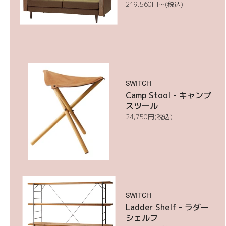
通
219,560円〜
(税込)
常
価
格
Camp
Stool
SWITCH
Camp Stool - キャンプ
スツール
通
24,750
円
(税込)
常
価
格
Ladder
Shelf
SWITCH
Ladder Shelf - ラダー
シェルフ