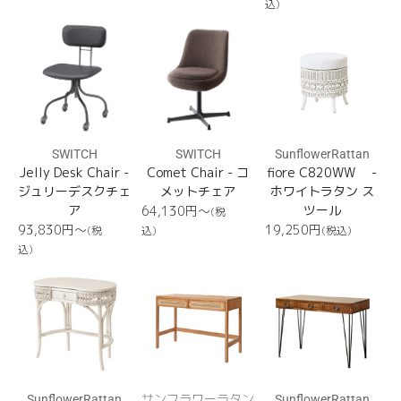
込)
格
格
価
Jelly
Comet
fiore
格
Desk
Chair
C820WW
Chair
SWITCH
SWITCH
SunflowerRattan
Jelly Desk Chair -
Comet Chair - コ
fiore C820WW -
ジュリーデスクチェ
メットチェア
ホワイトラタン ス
ア
通
ツール
64,130円〜
(税
常
通
通
93,830円〜
19,250
円
(税
込)
(税込)
価
常
常
込)
格
価
価
fiore
KAGOME
RGT400DM
格
格
T845WW
T488XP
SunflowerRattan
サンフラワーラタン
SunflowerRattan