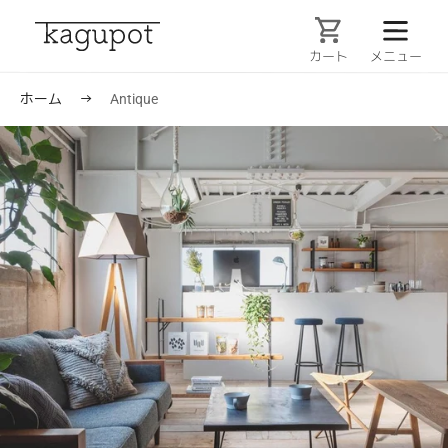
コ
ン
テ
カート
ン
ツ
ホーム
→
Antique
に
ス
キ
ッ
プ
す
る