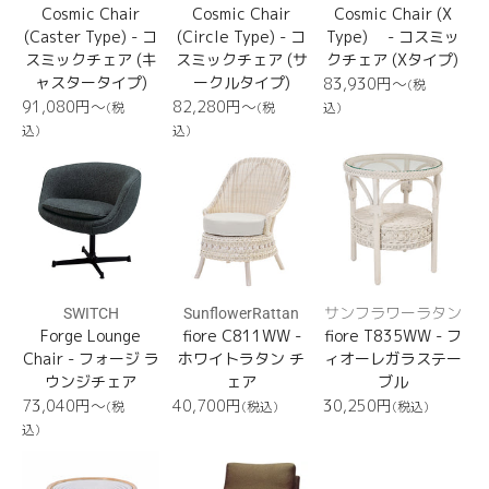
Cosmic Chair
Cosmic Chair
Cosmic Chair (X
(Caster Type) - コ
(Circle Type) - コ
Type) - コスミッ
スミックチェア (キ
スミックチェア (サ
クチェア (Xタイプ)
ャスタータイプ)
ークルタイプ)
通
83,930円〜
(税
常
通
通
91,080円〜
82,280円〜
(税
(税
込)
価
常
常
込)
込)
格
価
価
Forge
fiore
fiore
格
格
Lounge
C811WW
T835WW
Chair
SWITCH
SunflowerRattan
サンフラワーラタン
Forge Lounge
fiore C811WW -
fiore T835WW - フ
Chair - フォージ ラ
ホワイトラタン チ
ィオーレガラステー
ウンジチェア
ェア
ブル
通
通
通
73,040円〜
40,700
円
30,250
円
(税
(税込)
(税込)
常
常
常
込)
価
価
価
T033ND
Coba
Coba
格
格
格
Sofa
Sofa