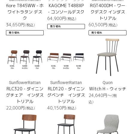
fiore T845WW - ホ
KAGOME T488XP
RGT400DM - ワー
ワイトラタン デス
- コンソールデスク
クデスク インダス
ク
通
トリアル
64,900
円
(税込)
常
通
通
34,650
円
60,500
円
(税込)
(税込)
売り切れ
価
常
常
売り切れ
売り切れ
格
価
価
RLC320
格
RLD120
Witch
格
H
SunflowerRattan
SunflowerRattan
Quon
RLC320 - ダイニン
RLD120 - ダイニン
Witch H - ウィッチ
グチェア インダス
グベンチ インダス
通
24,640円〜
(税
常
トリアル
トリアル
込)
価
通
通
22,000
円
40,150
円
(税込)
(税込)
格
常
常
Ordiy
Ordiy
Nicole
価
価
H
H
H
格
格