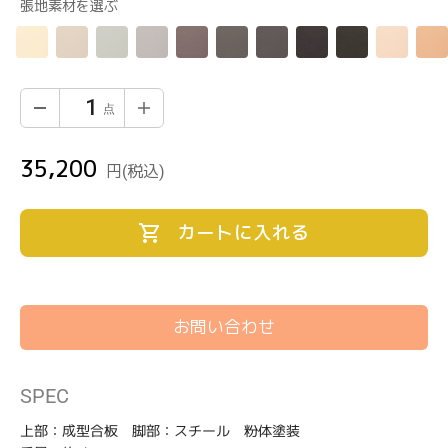
張地素材を選ぶ
35,200
通
円
(税込)
常
価
カートに入れる
格
お問い合わせ
カ
SPEC
ー
ト
上部：成型合板 脚部：スチール 粉体塗装
に