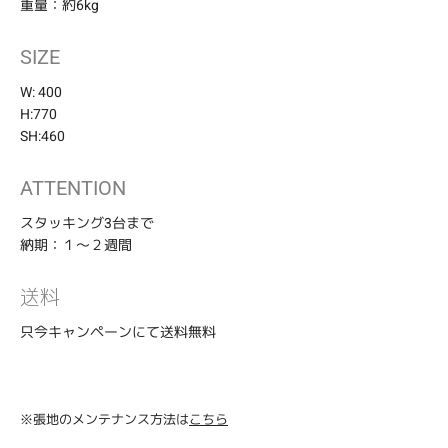
重量：約6kg
商
品
SIZE
を
追
W: 400
加
す
H:770
る
SH:460
ATTENTION
スタッキング3台まで
納期：１〜２週間
送料
只今キャンペーンにて送料無料
※張地のメンテナンス方法は
こちら