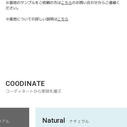
※張地のサンプルをご依頼の方は
こちら
のお問い合わせからご連絡く
ださい。
※張地についての詳しい説明は
こちら
COODINATE
コーディネートから家具を選ぶ
Natural
リアル
ナチュラル