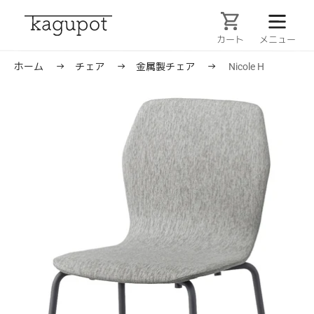
コ
ン
テ
カート
ン
ツ
ホーム
→
チェア
→
金属製チェア
→
Nicole H
に
ス
キ
ッ
プ
す
る