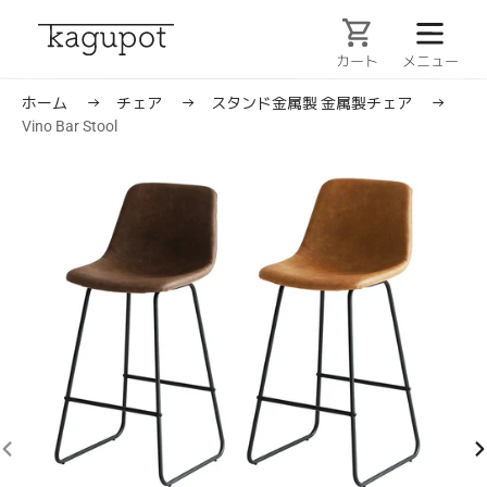
コ
ン
テ
カート
ン
ツ
ホーム
→
チェア
→
スタンド金属製
金属製チェア
→
に
Vino Bar Stool
ス
キ
ッ
プ
す
る
前
次
の
の