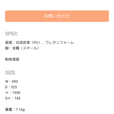
お問い合わせ
カ
SPEC
ー
ト
座面：合成皮革（PU）、ウレタンフォーム
に
脚：金属（スチール）
商
品
粉体塗装
を
追
加
SIZE
す
る
W：490
D：525
Ｈ：1050
SＨ：745
重量：7.1kg