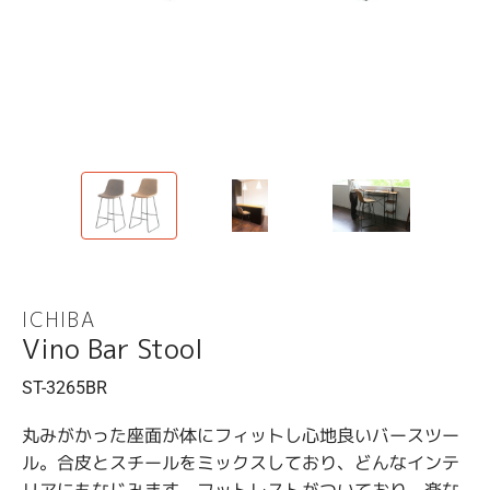
ス
ス
ラ
ラ
イ
イ
ド
ド
ICHIBA
Vino Bar Stool
ST-3265BR
丸みがかった座面が体にフィットし心地良いバースツー
ル。合皮とスチールをミックスしており、どんなインテ
リアにもなじみます。フットレストがついており、楽な