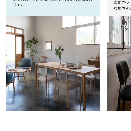
変化で少
フェ。
わせやす