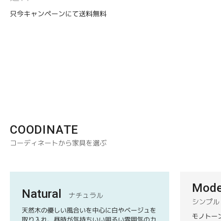
只今キャンペーンにて送料無料
COODINATE
コーディネートから家具を選ぶ
Mode
Natural
ナチュラル
シンプル
天然木の優しい風合いを中心に白やベージュを
モノトー
取り入れ、昼時が気持ちいい明るい雰囲気のカ