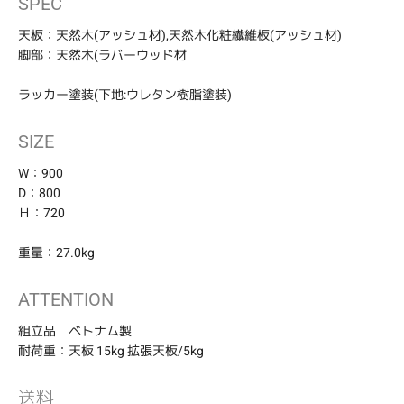
SPEC
ー
ト
天板：天然木(アッシュ材),天然木化粧繊維板(アッシュ材)
に
脚部：天然木(ラバーウッド材
商
品
ラッカー塗装(下地:ウレタン樹脂塗装)
を
追
加
SIZE
す
る
W：900
D：800
Ｈ：720
重量：27.0kg
ATTENTION
組立品 ベトナム製
耐荷重：天板 15kg 拡張天板/5kg
送料