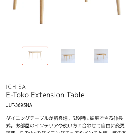
ス
ス
ラ
ラ
イ
イ
ド
ド
ICHIBA
E-Toko Extension Table
JUT-3695NA
ダイニングテーブルが新登場。3段階に拡張できる伸長
式。お部屋のインテリアや使い方に合わせて自由に変更
可能。E-Tokoのダイニングチェアやベンチと統一感のあ