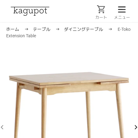
コ
ン
テ
カート
ン
ツ
ホーム
→
テーブル
→
ダイニングテーブル
→
E-Toko
に
Extension Table
ス
キ
ッ
プ
す
る
前
次
の
の