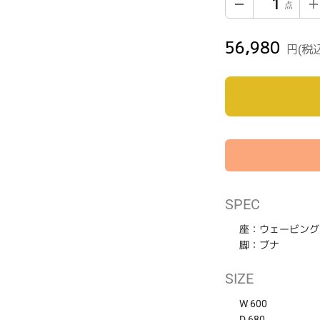
56,980
通
円
(税
常
価
格
カ
SPEC
ー
座：ウェービング
ト
に
脚：ブナ
商
品
SIZE
を
W 600
追
D 680
加