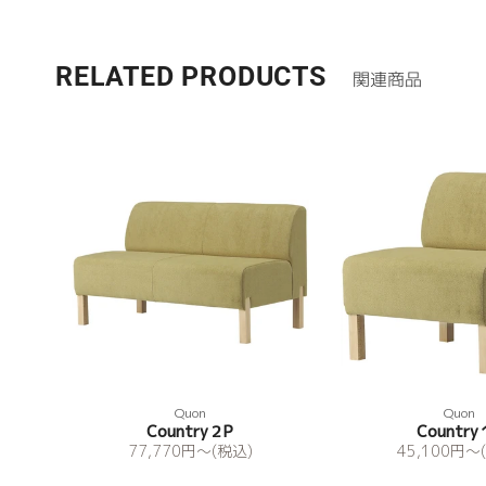
RELATED PRODUCTS
関連商品
Quon
Quon
Country２P
Country
77,770
円
〜(税込)
45,100
円
〜