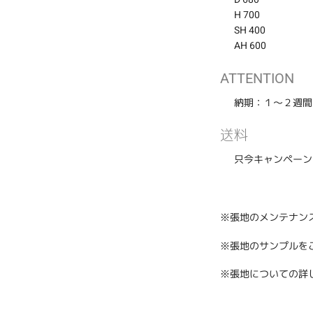
す
H 700
る
SH 400
AH 600
ATTENTION
納期：１〜２週間
送料
只今キャンペーン
※張地のメンテナン
※張地のサンプルを
※張地についての詳