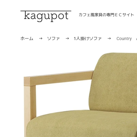
コ
ン
カフェ風家具の専門ＥＣサイト
テ
ン
ツ
に
ホーム
→
ソファ
→
1人掛けソファ
→
Country 
ス
キ
ッ
プ
す
る