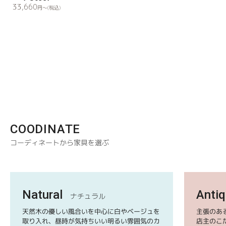
33,660
円
〜(税込)
COODINATE
コーディネートから家具を選ぶ
Natural
Anti
ナチュラル
天然木の優しい風合いを中心に白やベージュを
主張のあ
取り入れ、昼時が気持ちいい明るい雰囲気のカ
店主のこ