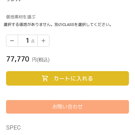
張地素材を選ぶ
選択する張地がありません。別のCLASSを選択してください。
77,770
通
円
(税込)
常
価
カートに入れる
格
お問い合わせ
カ
SPEC
ー