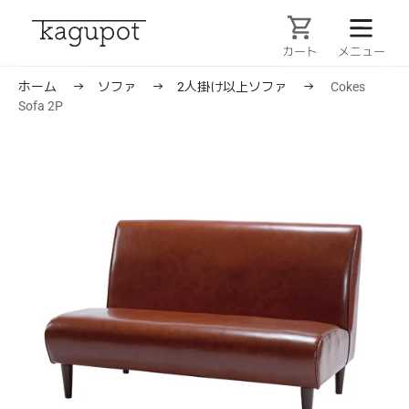
コ
ン
テ
カート
ン
ツ
ホーム
→
ソファ
→
2人掛け以上ソファ
→
Cokes
に
Sofa 2P
ス
キ
ッ
プ
す
る