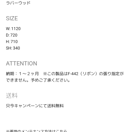
ト
ラバーウッド
に
商
SIZE
品
を
W: 1120
追
D: 720
加
す
H: 710
る
SH: 340
ATTENTION
納期：１〜２ヶ月 ※この製品はF-442（リボン）の張り指定が
できません。予めご了承ください。
送料
只今キャンペーンにて送料無料
※張地のメンテナンス方法は
こちら