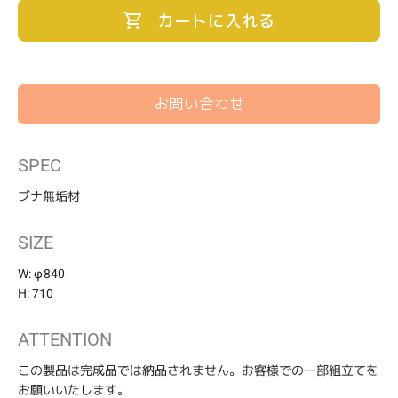
価
カートに入れる
格
お問い合わせ
カ
SPEC
ー
ト
ブナ無垢材
に
商
SIZE
品
を
W: φ840
追
H: 710
加
す
る
ATTENTION
この製品は完成品では納品されません。お客様での一部組立てを
お願いいたします。