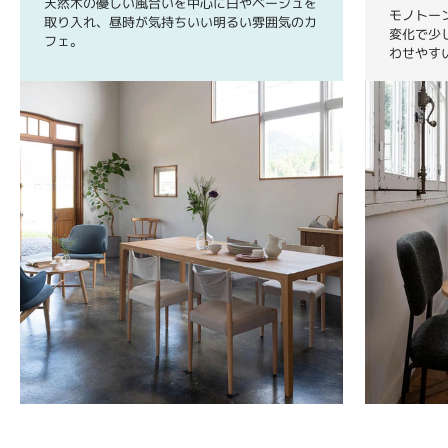
天然木の優しい風合いを中心に白やベージュを
モノトー
取り入れ、昼時が気持ちいい明るい雰囲気のカ
変化で少
フェ。
わせやす