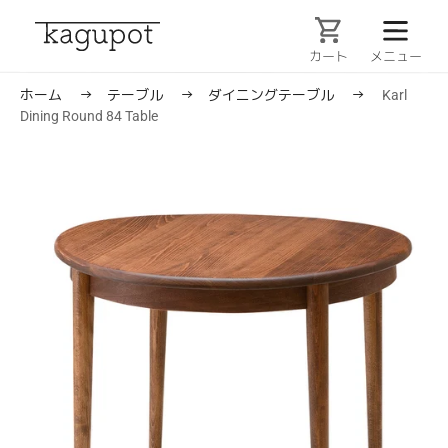
コ
ン
テ
カート
ン
ツ
ホーム
→
テーブル
→
ダイニングテーブル
→
Karl
に
Dining Round 84 Table
ス
キ
ッ
プ
す
る