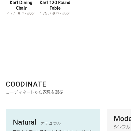
Karl Dining
Karl 120 Round
Chair
Table
47,190
175,780
円
〜(税込)
円
〜(税込)
COODINATE
コーディネートから家具を選ぶ
Mode
Natural
ナチュラル
シンプル