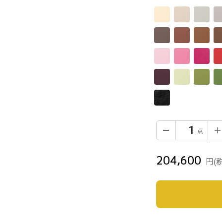
204,600
通
円
(
常
価
格