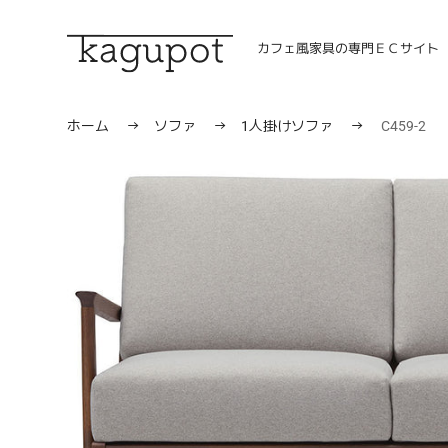
コ
ン
カフェ風家具の専門ＥＣサイト
テ
ン
ツ
に
ホーム
→
ソファ
→
1人掛けソファ
→
C459-2
ス
キ
ッ
プ
す
る