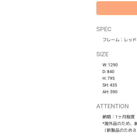
カ
SPEC
ー
フレーム：レッド
ト
に
商
SIZE
品
W: 1290
を
D: 840
追
H: 795
加
す
SH: 435
る
AH: 590
ATTENTION
納期：1ヶ月程度
*海外品のため、
（新製品のため８