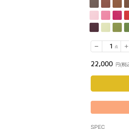
22,000
通
円
(税
常
価
格
カ
SPEC