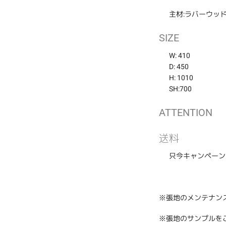
ー
主材:ラバーウッ
ト
に
商
SIZE
品
W: 410
を
D: 450
追
H: 1010
加
す
SH:700
る
ATTENTION
送料
只今キャンペーン
※張地のメンテナン
※張地のサンプルを