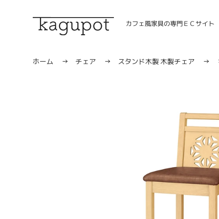
コ
ン
カフェ風家具の専門ＥＣサイト
テ
ン
ツ
に
ホーム
→
チェア
→
スタンド木製
木製チェア
→
ス
キ
ッ
プ
す
る