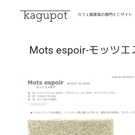
コ
ン
カフェ風家具の専門ＥＣサイト
テ
ン
ツ
に
ス
Mots espoir-モッツ
キ
ッ
プ
す
る