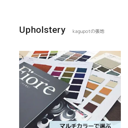
Upholstery
kagupotの張地