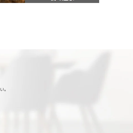
さい。
。